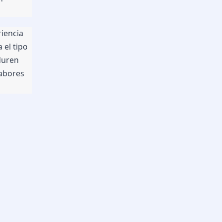
iencia 
el tipo 
uren 
abores 