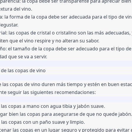
parencia: la copa debe ser transparente para apreciar bien e
extura del vino.
: la forma de la copa debe ser adecuada para el tipo de vin
degustar.
ial: las copas de cristal o cristalino son las más adecuadas, 
ten que el vino respire y no alteran su sabor.
o: el tamaño de la copa debe ser adecuado para el tipo de v
dad que se va a servir.
de las copas de vino
 las copas de vino duren más tiempo y estén en buen estado
te seguir las siguientes recomendaciones:
 las copas a mano con agua tibia y jabón suave.
gar bien las copas para asegurarse de que no quede jabón
 las copas con un paño suave y limpio.
enar las copas en un lugar seguro y protegido para evitar 