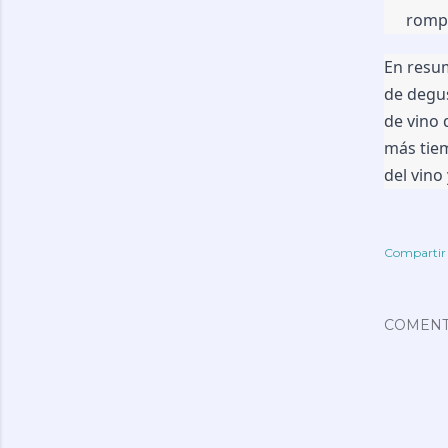
romp
En resu
de degus
de vino 
más tiem
del vino
Compartir
COMENT