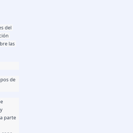
s del 
ión 
re las 
ipos de 
e 
y 
a parte 