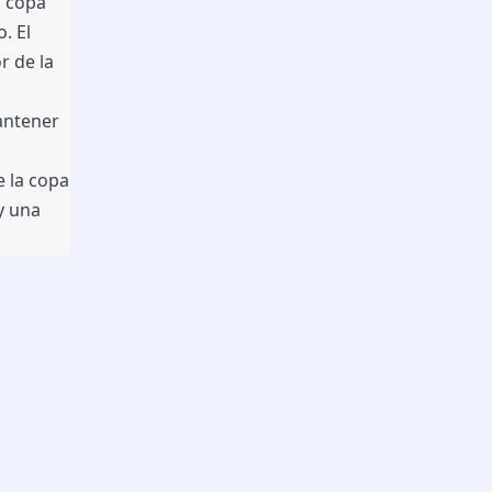
 copa 
 El 
 de la 
ntener 
 la copa 
 una 