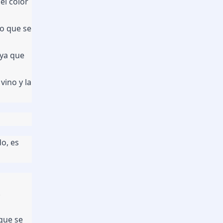
l color 
o que se 
ya que 
ino y la 
, es 
.
que se 