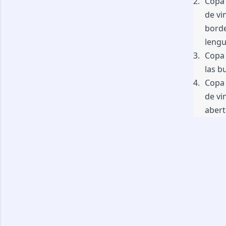
Copa 
de vi
borde
lengu
Copa 
las b
Copa 
de vi
abert