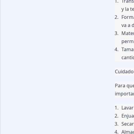
Trans
y la t
Forma
va a 
Mater
permi
Tamañ
canti
Cuidado 
Para que
importan
Lavar
Enjua
Secar
Almac