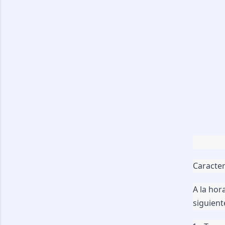
Caracter
A la hor
siguient