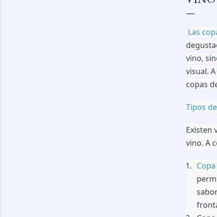
Las cop
degustac
vino, si
visual. 
copas de
Tipos de
Existen 
vino. A 
Copa 
permi
sabor
front